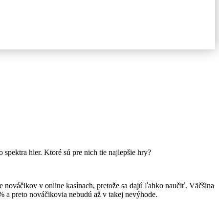
ektra hier. Ktoré sú pre nich tie najlepšie hry?
nováčikov v online kasínach, pretože sa dajú ľahko naučiť. Väčšina
7 % a preto nováčikovia nebudú až v takej nevýhode.