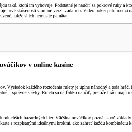
ájdu takú, ktorá im vyhovuje. Podstatné je naučiť sa pokrové ruky a kt
voje prvé skúsenosti v online verzii zadarmo. Video poker patrí medzi n
azené, takže si ich nemusíte pamätať.
ováčikov v online kasíne
íkov. Výsledok každého roztočenia rulety je úplne náhodný a teda hráči
tatné – správne stávky. Ruleta sa dá ľahko naučiť, pretože hráči majú m
.
jednoduchších hazardných hier. Väčšina nováčikov pozná aspoň základy 
(karta s rozpísanými ideálnymi krokmi, ako zahrať každú kombináciu ka