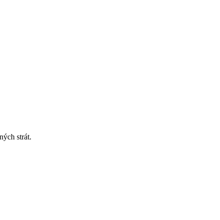
ých strát.