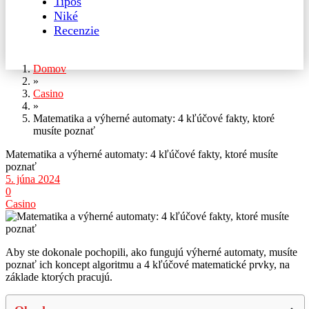
Tipos
Niké
Recenzie
Domov
»
Casino
»
Matematika a výherné automaty: 4 kľúčové fakty, ktoré
musíte poznať
Matematika a výherné automaty: 4 kľúčové fakty, ktoré musíte
poznať
5. júna 2024
0
Casino
Aby ste dokonale pochopili, ako fungujú výherné automaty, musíte
poznať ich koncept algoritmu a 4 kľúčové matematické prvky, na
základe ktorých pracujú.