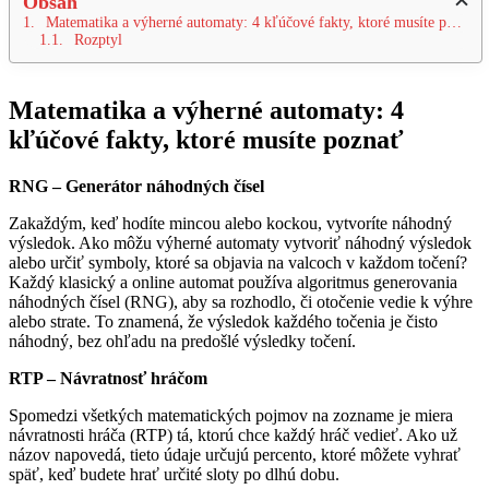
Obsah
Matematika a výherné automaty: 4 kľúčové fakty, ktoré musíte poznať
Rozptyl
Matematika a výherné automaty: 4
kľúčové fakty, ktoré musíte poznať
RNG – Generátor náhodných čísel
Zakaždým, keď hodíte mincou alebo kockou, vytvoríte náhodný
výsledok. Ako môžu výherné automaty vytvoriť náhodný výsledok
alebo určiť symboly, ktoré sa objavia na valcoch v každom točení?
Každý klasický a online automat používa algoritmus generovania
náhodných čísel (RNG), aby sa rozhodlo, či otočenie vedie k výhre
alebo strate. To znamená, že výsledok každého točenia je čisto
náhodný, bez ohľadu na predošlé výsledky točení.
RTP – Návratnosť hráčom
Spomedzi všetkých matematických pojmov na zozname je miera
návratnosti hráča (RTP) tá, ktorú chce každý hráč vedieť. Ako už
názov napovedá, tieto údaje určujú percento, ktoré môžete vyhrať
späť, keď budete hrať určité sloty po dlhú dobu.