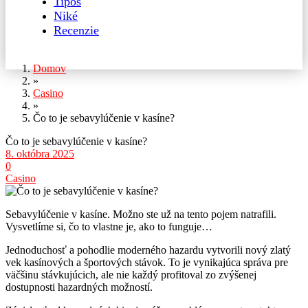
Tipos
Niké
Recenzie
Domov
»
Casino
»
Čo to je sebavylúčenie v kasíne?
Čo to je sebavylúčenie v kasíne?
8. októbra 2025
0
Casino
Sebavylúčenie v kasíne. Možno ste už na tento pojem natrafili.
Vysvetlíme si, čo to vlastne je, ako to funguje…
Jednoduchosť a pohodlie moderného hazardu vytvorili nový zlatý
vek kasínových a športových stávok. To je vynikajúca správa pre
väčšinu stávkujúcich, ale nie každý profitoval zo zvýšenej
dostupnosti hazardných možností.