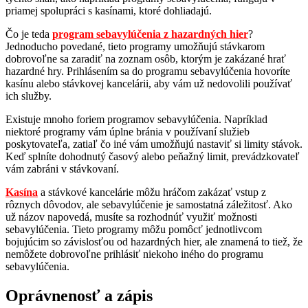
priamej spolupráci s kasínami, ktoré dohliadajú.
Čo je teda
program sebavylúčenia z hazardných hier
?
Jednoducho povedané, tieto programy umožňujú stávkarom
dobrovoľne sa zaradiť na zoznam osôb, ktorým je zakázané hrať
hazardné hry. Prihlásením sa do programu sebavylúčenia hovoríte
kasínu alebo stávkovej kancelárii, aby vám už nedovolili používať
ich služby.
Existuje mnoho foriem programov sebavylúčenia. Napríklad
niektoré programy vám úplne bránia v používaní služieb
poskytovateľa, zatiaľ čo iné vám umožňujú nastaviť si limity stávok.
Keď splníte dohodnutý časový alebo peňažný limit, prevádzkovateľ
vám zabráni v stávkovaní.
Kasína
a stávkové kancelárie môžu hráčom zakázať vstup z
rôznych dôvodov, ale sebavylúčenie je samostatná záležitosť. Ako
už názov napovedá, musíte sa rozhodnúť využiť možnosti
sebavylúčenia. Tieto programy môžu pomôcť jednotlivcom
bojujúcim so závislosťou od hazardných hier, ale znamená to tiež, že
nemôžete dobrovoľne prihlásiť niekoho iného do programu
sebavylúčenia.
Oprávnenosť a zápis