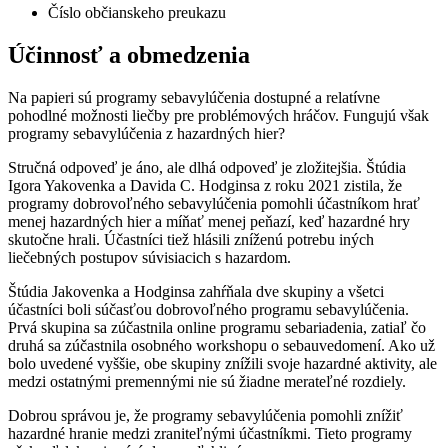
Číslo občianskeho preukazu
Účinnosť a obmedzenia
Na papieri sú programy sebavylúčenia dostupné a relatívne
pohodlné možnosti liečby pre problémových hráčov. Fungujú však
programy sebavylúčenia z hazardných hier?
Stručná odpoveď je áno, ale dlhá odpoveď je zložitejšia. Štúdia
Igora Yakovenka a Davida C. Hodginsa z roku 2021 zistila, že
programy dobrovoľného sebavylúčenia pomohli účastníkom hrať
menej hazardných hier a míňať menej peňazí, keď hazardné hry
skutočne hrali. Účastníci tiež hlásili zníženú potrebu iných
liečebných postupov súvisiacich s hazardom.
Štúdia Jakovenka a Hodginsa zahŕňala dve skupiny a všetci
účastníci boli súčasťou dobrovoľného programu sebavylúčenia.
Prvá skupina sa zúčastnila online programu sebariadenia, zatiaľ čo
druhá sa zúčastnila osobného workshopu o sebauvedomení. Ako už
bolo uvedené vyššie, obe skupiny znížili svoje hazardné aktivity, ale
medzi ostatnými premennými nie sú žiadne merateľné rozdiely.
Dobrou správou je, že programy sebavylúčenia pomohli znížiť
hazardné hranie medzi zraniteľnými účastníkmi. Tieto programy