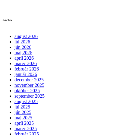
Archív
august 2026
júl 2026
jún 2026
máj 2026
apríl 2026
marec 2026
február 2026
január 2026
december 2025
november 2025
október 2025
september 2025
august 2025
júl 2025
jún 2025
máj 2025
apríl 2025
marec 2025
február 2025