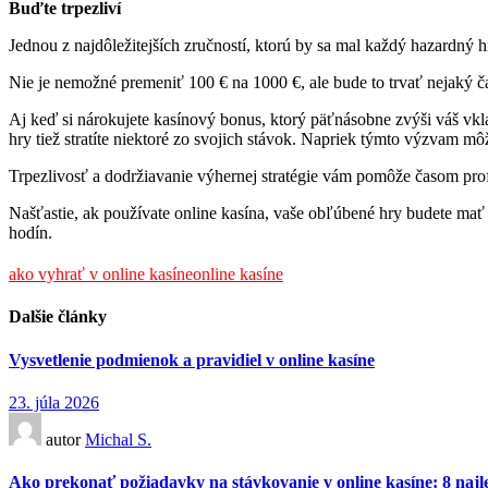
Buďte trpezliví
Jednou z najdôležitejších zručností, ktorú by sa mal každý hazardný 
Nie je nemožné premeniť 100 € na 1000 €, ale bude to trvať nejaký č
Aj keď si nárokujete kasínový bonus, ktorý päťnásobne zvýši váš vkl
hry tiež stratíte niektoré zo svojich stávok. Napriek týmto výzvam mô
Trpezlivosť a dodržiavanie výhernej stratégie vám pomôže časom profi
Našťastie, ak používate online kasína, vaše obľúbené hry budete mať
hodín.
ako vyhrať v online kasíne
online kasíne
Dalšie články
Vysvetlenie podmienok a pravidiel v online kasíne
23. júla 2026
autor
Michal S.
Ako prekonať požiadavky na stávkovanie v online kasíne: 8 najlep