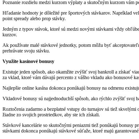
Poznanie rozdielu medzi kurzom výplaty a skutočným kurzom vám po
Hľadanie hodnoty je dôležité pre športových stávkarov. Napríklad veľ
point spready alebo prop stávky.
Jedným z typov stávok, ktoré sú medzi novými stávkami vždy obľúbe
kurzov.
Ak používate malé stávkové jednotky, potom môžu byť akceptovateľné a
prehrávate svoju stávku.
Využite kasínové bonusy
Existuje jeden spôsob, ako okamžite zvýšiť svoj bankroll a získať v
za vklad, ktoré vám dávajú percento z vášho vkladu ako bonusové kas
Najlepšie online kasína dokonca ponúkajú bonusy na odmenu existujú
Vkladové bonusy sú najjednoduchší spôsob, ako rýchlo zvýšiť svoj ba
Roztočenia zadarmo a bezplatné vstupy do turnajov sú tiež skvelými 
žiadne zo svojich prostriedkov, aby ste ich získali.
Stávkové kancelárie so skutočnými peniazmi tiež ponúkajú bonusy pre
stávkami dokonca ponúkajú stávkové súťaže, ktoré majú garantované c