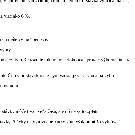
, v porovnaní s deviatimi, ktoré to neurobia. Stávka vypláca iba 2:1,
na viac ako 6 %.
ancu máte vyhrať peniaze.
 výhry.
tomatov tým, že vsadíte minimum a dokonca upravíte výherné línie v
vok. Čím viac stávok máte, tým väčšia je vaša šanca na výhru.
vú hodnotu.
ávky môže trvať veľa času, ale určite sa to oplatí.
zy stávky. Stávky na vyrovnané kurzy vám však pomôžu vyhrávať