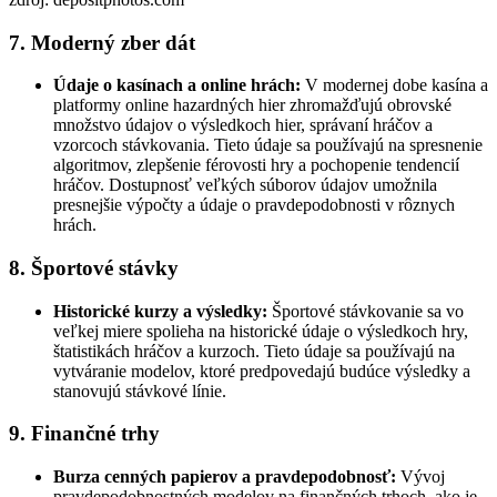
7. Moderný zber dát
Údaje o kasínach a online hrách:
V modernej dobe kasína a
platformy online hazardných hier zhromažďujú obrovské
množstvo údajov o výsledkoch hier, správaní hráčov a
vzorcoch stávkovania. Tieto údaje sa používajú na spresnenie
algoritmov, zlepšenie férovosti hry a pochopenie tendencií
hráčov. Dostupnosť veľkých súborov údajov umožnila
presnejšie výpočty a údaje o pravdepodobnosti v rôznych
hrách.
8. Športové stávky
Historické kurzy a výsledky:
Športové stávkovanie sa vo
veľkej miere spolieha na historické údaje o výsledkoch hry,
štatistikách hráčov a kurzoch. Tieto údaje sa používajú na
vytváranie modelov, ktoré predpovedajú budúce výsledky a
stanovujú stávkové línie.
9. Finančné trhy
Burza cenných papierov a pravdepodobnosť:
Vývoj
pravdepodobnostných modelov na finančných trhoch, ako je