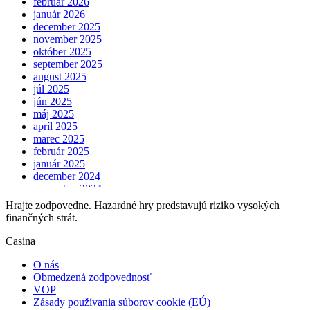
február 2026
január 2026
december 2025
november 2025
október 2025
september 2025
august 2025
júl 2025
jún 2025
máj 2025
apríl 2025
marec 2025
február 2025
január 2025
december 2024
november 2024
október 2024
Hrajte zodpovedne. Hazardné hry predstavujú riziko vysokých
september 2024
finančných strát.
august 2024
júl 2024
Casina
jún 2024
máj 2024
O nás
apríl 2024
Obmedzená zodpovednosť
marec 2024
VOP
február 2024
Zásady používania súborov cookie (EÚ)