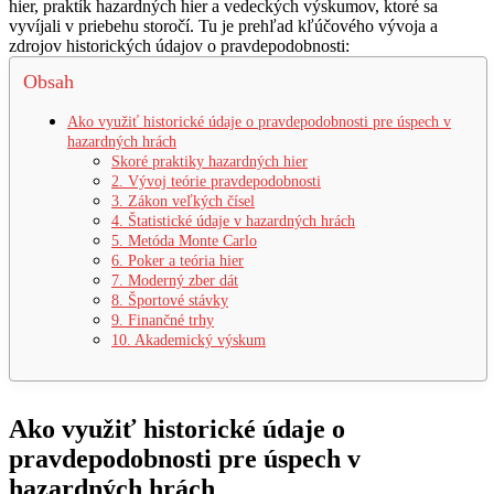
hier, praktík hazardných hier a vedeckých výskumov, ktoré sa
vyvíjali v priebehu storočí.
Tu je prehľad kľúčového vývoja a
zdrojov historických údajov o pravdepodobnosti:
Obsah
Ako využiť historické údaje o pravdepodobnosti pre úspech v
hazardných hrách
Skoré praktiky hazardných hier
2. Vývoj teórie pravdepodobnosti
3. Zákon veľkých čísel
4. Štatistické údaje v hazardných hrách
5. Metóda Monte Carlo
6. Poker a teória hier
7. Moderný zber dát
8. Športové stávky
9. Finančné trhy
10. Akademický výskum
Ako využiť historické údaje o
pravdepodobnosti pre úspech v
hazardných hrách