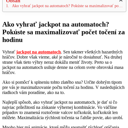
Obsah
Ako vyhrať jackpot na automatoch? Pokúste sa maximalizovať počet točení za hodinu
Ako vyhrať jackpot na automatoch?
Pokúste sa maximalizovať počet točení za
hodinu
Vyhrať
jackpot na automatoch
. Sen takmer všetkých hazardných
hráčov. Dobre však vieme, aké je náročné to dosiahnuť. Na druhej
strane však tieto výhry neraz dokážu meniť životy. Preto sa o
jackpot na automatoch usiluje denne na celom svete obrovská masa
hráčov.
Ako si pomôcť k splneniu tohto zlatého sna? Určite dobrým tipom
pre vás je maximalizovanie počtu točení za hodinu. V nasledujúcich
riadkoch vám poradíme, ako na to.
Najlepší spôsob, ako vyhrať jackpot na automatoch, je dať si čo
najviac príležitostí na získanie výhernej kombinácie.
Vo väčšine
prípadov to znamená roztočenie valcov toľkokrát, koľkokrát len
môžete.
Maximalizácia rýchlosti točenia sa ľahšie povie, ako urobí.
Mnoho hier má animácie, ktoré môžu spomaliť rýchlosť otáčania.