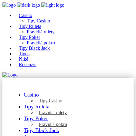
Casino
Tipy Casino
Tipy Ruleta
Pravidlá rulety
Tipy Poker
Pravidlá pokru
Tipy Black Jack
Tipos
Niké
Recenzie
Casino
Tipy Casino
Tipy Ruleta
Pravidlá rulety
Tipy Poker
Pravidlá pokru
Tipy Black Jack