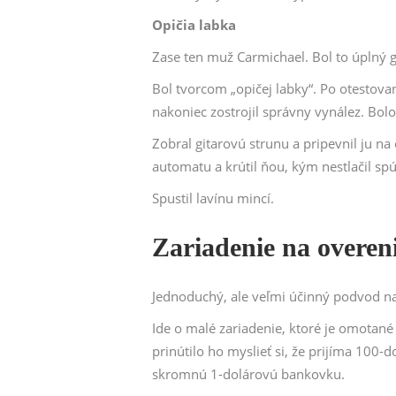
Opičia labka
Zase ten muž Carmichael. Bol to úplný 
Bol tvorcom „opičej labky“. Po otesto
nakoniec zostrojil správny vynález. Bol
Zobral gitarovú strunu a pripevnil ju na
automatu a krútil ňou, kým nestlačil sp
Spustil lavínu mincí.
Zariadenie na overen
Jednoduchý, ale veľmi účinný podvod na
Ide o malé zariadenie, ktoré je omotan
prinútilo ho myslieť si, že prijíma 100-
skromnú 1-dolárovú bankovku.