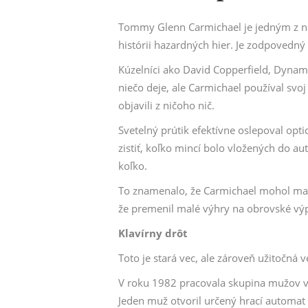
Tommy Glenn Carmichael je jedným z n
histórii hazardných hier. Je zodpovedný 
Kúzelníci ako David Copperfield, Dynamo 
niečo deje, ale Carmichael používal svoj
objavili z ničoho nič.
Svetelný prútik efektívne oslepoval opt
zistiť, koľko mincí bolo vložených do a
koľko.
To znamenalo, že Carmichael mohol ma
že premenil malé výhry na obrovské výp
Klavírny drôt
Toto je stará vec, ale zároveň užitočná
V roku 1982 pracovala skupina mužov v 
Jeden muž otvoril určený hrací automat 