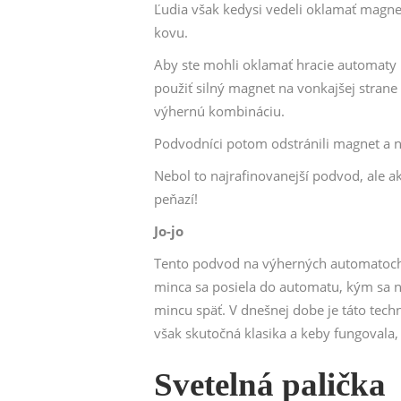
Ľudia však kedysi vedeli oklamať magne
kovu.
Aby ste mohli oklamať hracie automaty
použiť silný magnet na vonkajšej strane a
výhernú kombináciu.
Podvodníci potom odstránili magnet a n
Nebol to najrafinovanejší podvod, ale ak
peňazí!
Jo-jo
Tento podvod na výherných automatoch b
minca sa posiela do automatu, kým sa 
mincu späť. V dnešnej dobe je táto tech
však skutočná klasika a keby fungovala,
Svetelná palička