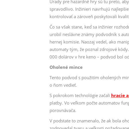
Úrady pre hazardné hry sú tu preto, aby
spravodlivo.
Inžinieri navrhujú najlepši
kontrolovať a zároveň poskytovali kvalit
Čo sa však stane, keď sa inžinier rozho
urobil neslávne známy podvodník s auto
hernej komisie.
Naozaj vedel, ako mani
automaty tým, že poznal zdrojové kódy.
000 dolárov v hre keno – podvod bol o
Oholené mince
Tento podvod s použitím oholených mincí
o ňom vedieť.
S pokrokom technológie začali
hracie 
platby. Vo veľkom počte automatov fung
porovnávača.
V podstate to znamenalo, že ak bola o
zodpovedal tvaru a veľkosti požadovanej