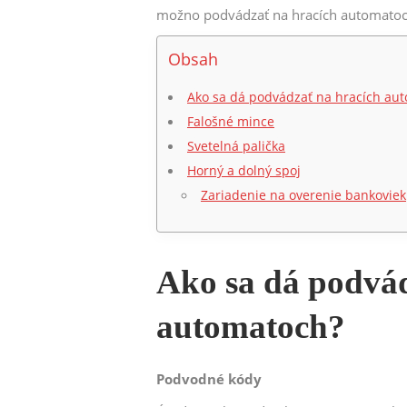
možno podvádzať na hracích automatoc
Obsah
Ako sa dá podvádzať na hracích au
Falošné mince
Svetelná palička
Horný a dolný spoj
Zariadenie na overenie bankoviek
Ako sa dá podvá
automatoch?
Podvodné kódy