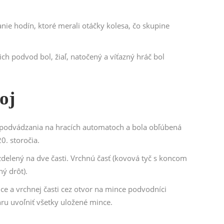
aug
nie hodín, ktoré merali otáčky kolesa, čo skupine
júl
jún
ich podvod bol, žiaľ, natočený a víťazný hráč bol
máj
apr
oj
ma
d podvádzania na hracích automatoch a bola obľúbená
feb
0. storočia.
jan
ozdelený na dve časti. Vrchnú časť (kovová tyč s koncom
de
ý drôt).
no
ce a vrchnej časti cez otvor na mince podvodníci
hru uvoľniť všetky uložené mince.
okt