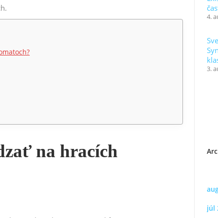
h.
čas
4. 
Sve
Syn
tomatoch?
kla
3. 
dzať na hracích
Arc
aug
júl