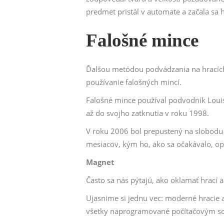
predmet pristál v automate a začala sa h
Falošné mince
Ďalšou metódou podvádzania na hracích 
používanie falošných mincí.
Falošné mince používal podvodník Louis
až do svojho zatknutia v roku 1998.
V roku 2006 bol prepustený na slobodu 
mesiacov, kým ho, ako sa očakávalo, opä
Magnet
Často sa nás pýtajú, ako oklamať hrac
Ujasnime si jednu vec: moderné hracie
všetky naprogramované počítačovým so