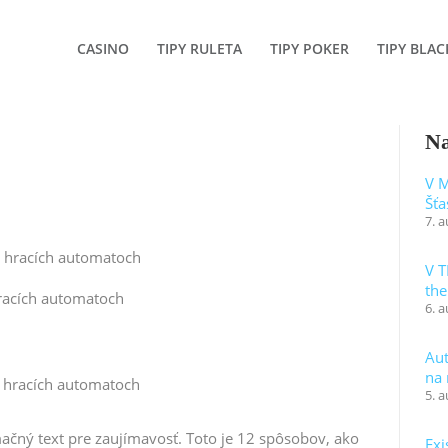
CASINO
TIPY RULETA
TIPY POKER
TIPY BLAC
Na
V M
Šťa
7. 
a hracích automatoch
V T
the
racích automatoch
6. 
Aut
na 
5. 
mačný text pre zaujímavosť. Toto je 12 spôsobov, ako
Exi