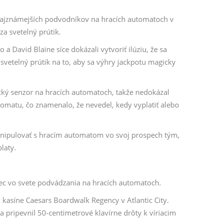
aug
ajznámejších podvodníkov na hracích automatoch v
júl
za svetelný prútik.
jún
a David Blaine síce dokázali vytvoriť ilúziu, že sa
máj
 svetelný prútik na to, aby sa výhry jackpotu magicky
apr
ický senzor na hracích automatoch, takže nedokázal
ma
utomatu, čo znamenalo, že nevedel, kedy vyplatiť alebo
feb
jan
nipulovať s hracím automatom vo svoj prospech tým,
laty.
de
no
 vec vo svete podvádzania na hracích automatoch.
okt
kasíne Caesars Boardwalk Regency v Atlantic City.
se
a pripevnil 50-centimetrové klavírne drôty k víriacim