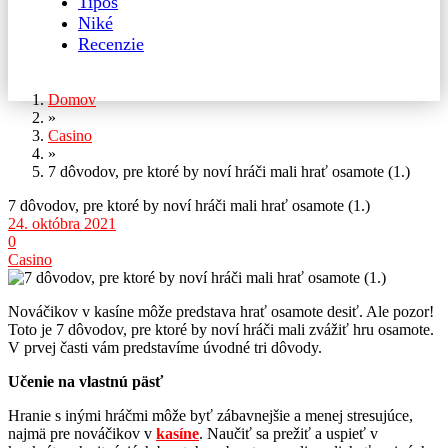
Tipos
Niké
Recenzie
Domov
»
Casino
»
7 dôvodov, pre ktoré by noví hráči mali hrať osamote (1.)
7 dôvodov, pre ktoré by noví hráči mali hrať osamote (1.)
24. októbra 2021
0
Casino
Nováčikov v kasíne môže predstava hrať osamote desiť. Ale pozor!
Toto je 7 dôvodov, pre ktoré by noví hráči mali zvážiť hru osamote.
V prvej časti vám predstavíme úvodné tri dôvody.
Učenie na vlastnú päsť
Hranie s inými hráčmi môže byť zábavnejšie a menej stresujúce,
najmä pre nováčikov v
kasíne
. Naučiť sa prežiť a uspieť v