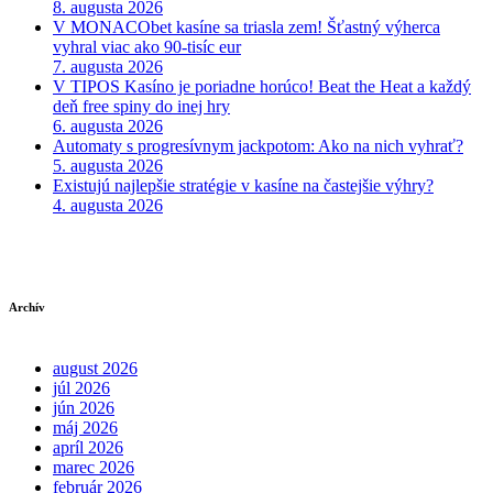
8. augusta 2026
V MONACObet kasíne sa triasla zem! Šťastný výherca
vyhral viac ako 90-tisíc eur
7. augusta 2026
V TIPOS Kasíno je poriadne horúco! Beat the Heat a každý
deň free spiny do inej hry
6. augusta 2026
Automaty s progresívnym jackpotom: Ako na nich vyhrať?
5. augusta 2026
Existujú najlepšie stratégie v kasíne na častejšie výhry?
4. augusta 2026
Archív
august 2026
júl 2026
jún 2026
máj 2026
apríl 2026
marec 2026
február 2026