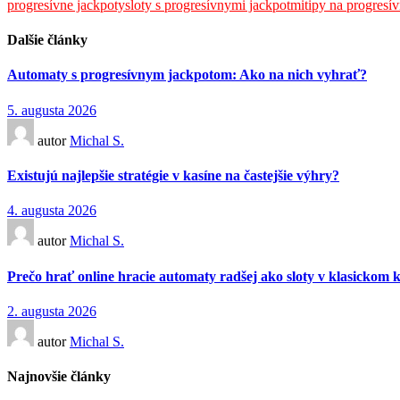
progresívne jackpoty
sloty s progresívnymi jackpotmi
tipy na progresí
Dalšie články
Automaty s progresívnym jackpotom: Ako na nich vyhrať?
5. augusta 2026
autor
Michal S.
Existujú najlepšie stratégie v kasíne na častejšie výhry?
4. augusta 2026
autor
Michal S.
Prečo hrať online hracie automaty radšej ako sloty v klasickom 
2. augusta 2026
autor
Michal S.
Najnovšie články