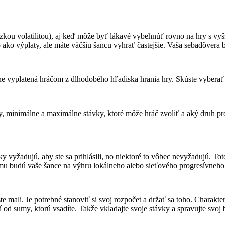
nízkou volatilitou), aj keď môže byť lákavé vybehnúť rovno na hry s v
 ako výplaty, ale máte väčšiu šancu vyhrať častejšie. Vaša sebadôvera
ne vyplatená hráčom z dlhodobého hľadiska hrania hry. Skúste vybera
, minimálne a maximálne stávky, ktoré môže hráč zvoliť a aký druh pr
yžadujú, aby ste sa prihlásili, no niektoré to vôbec nevyžadujú. Toto j
u budú vaše šance na výhru lokálneho alebo sieťového progresívneho 
e mali. Je potrebné stanoviť si svoj rozpočet a držať sa toho. Charakter 
 od sumy, ktorú vsadíte. Takže vkladajte svoje stávky a spravujte svoj 