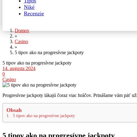
Tipos
Niké
Recenzie
Domov
»
Casino
»
5 tipov ako na progresívne jackpoty
5 tipov ako na progresívne jackpoty
14. augusta 2024
0
Casino
Progresívne jackpoty lákajú čoraz viac hráčov. Prinášame vám päť uži
Obsah
5 tipov ako na progresívne jackpoty
5 tipov ako na progresívne jackpoty