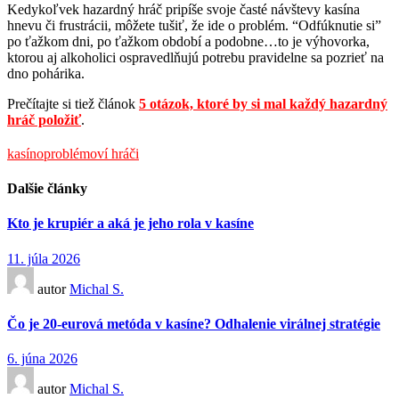
Kedykoľvek hazardný hráč pripíše svoje časté návštevy kasína
hnevu či frustrácii, môžete tušiť, že ide o problém. “Odfúknutie si”
po ťažkom dni, po ťažkom období a podobne…to je výhovorka,
ktorou aj alkoholici ospravedlňujú potrebu pravidelne sa pozrieť na
dno pohárika.
Prečítajte si tiež článok
5 otázok, ktoré by si mal každý hazardný
hráč položiť
.
kasíno
problémoví hráči
Dalšie články
Kto je krupiér a aká je jeho rola v kasíne
11. júla 2026
autor
Michal S.
Čo je 20-eurová metóda v kasíne? Odhalenie virálnej stratégie
6. júna 2026
autor
Michal S.