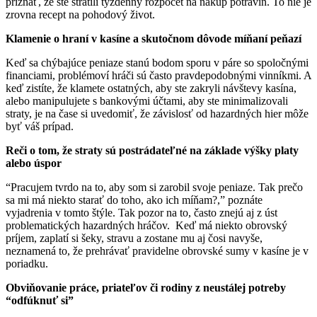
priznať, že ste stratili týždenný rozpočet na nákup potravín. To nie je
zrovna recept na pohodový život.
Klamenie o hraní v kasíne a skutočnom dôvode míňaní peňazí
Keď sa chýbajúce peniaze stanú bodom sporu v páre so spoločnými
financiami, problémoví hráči sú často pravdepodobnými vinníkmi.
A
keď zistíte, že klamete ostatných, aby ste zakryli návštevy kasína,
alebo manipulujete s bankovými účtami, aby ste minimalizovali
straty, je na čase si uvedomiť, že závislosť od hazardných hier môže
byť váš prípad.
Reči o tom, že straty sú postrádateľné na základe výšky platy
alebo úspor
“Pracujem tvrdo na to, aby som si zarobil svoje peniaze. Tak prečo
sa mi má niekto starať do toho, ako ich míňam?,” poznáte
vyjadrenia v tomto štýle. Tak pozor na to, často znejú aj z úst
problematických hazardných hráčov. Keď má niekto obrovský
príjem, zaplatí si šeky, stravu a zostane mu aj čosi navyše,
neznamená to, že prehrávať pravidelne obrovské sumy v kasíne je v
poriadku.
Obviňovanie práce, priateľov či rodiny z neustálej potreby
“odfúknuť si”