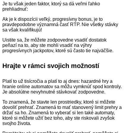
Je tu však jeden faktor, ktorý sa dá veľmi ľahko
prehliadnuť:
Ak je k dispozícii veľký, progresívny bonus, je to
pravdepodobne významná časť RTP. Nie všetky stávky
sa však kvalifikujú!
Uistite sa, že môžete zodpovedne vsadiť dostatok
peňazí na to, aby ste mohli vsadiť na výhry
progresívnych jackpotov, ktoré sú často tie najväčšie.
Hrajte v rámci svojich možností
Platí to už tisícročia a platí to aj dnes: hazardné hry a
hranie online automatov sa môžu vymknúť spod kontroly.
Je absolútne nevyhnutné stávkovať zodpovedne.
To znamená, že stavte len prostriedky, ktoré si môžete
dovoliť prehrať. Znamená to mať stanovený limit prehry a
držať sa ho. Znamená to vyberať si len také automaty,
ktoré si môžete užiť bez toho, aby ste riskovali zvyšok
svojho života.