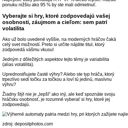
ponuku nižšiu ako 95 % by ste mali odmietnuť.
Vyberajte si hry, ktoré zodpovedajú vašej
osobnosti, záujmom a cieľom: sem patrí
volatilita
Ako už bolo uvedené vyššie, na moderných hráčov čaká
celý svet možností. Preto si určite nájdite titul, ktorý
zodpovedá vášmu vkusu!
Jedným z dôležitých aspektov tejto témy je variabilita
(alias volatilita).
Uprednostňujete časté výhry? Alebo ste typ hráča, ktorý
trpezlivo sedí točku za točkou a loví tú jedinú, masívnu
výhru?
Žiadny štýl nie je „lepší“ ako iný, ale keď spoznáte svoju
hráčsku osobnosť, je rozumné vyberať si hry, ktoré jej
zodpovedajú.
zdroj: depositphotos.com