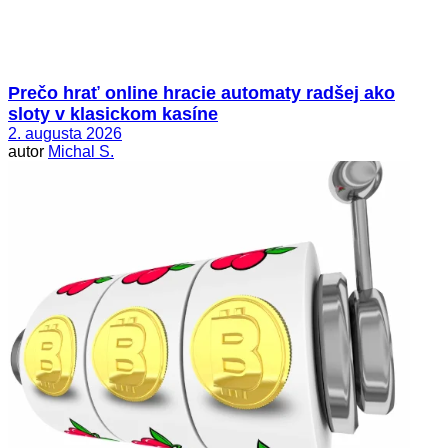
Prečo hrať online hracie automaty radšej ako
sloty v klasickom kasíne
2. augusta 2026
autor
Michal S.