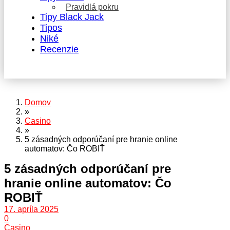
Pravidlá pokru
Tipy Black Jack
Tipos
Niké
Recenzie
Domov
»
Casino
»
5 zásadných odporúčaní pre hranie online
automatov: Čo ROBIŤ
5 zásadných odporúčaní pre
hranie online automatov: Čo
ROBIŤ
17. apríla 2025
0
Casino