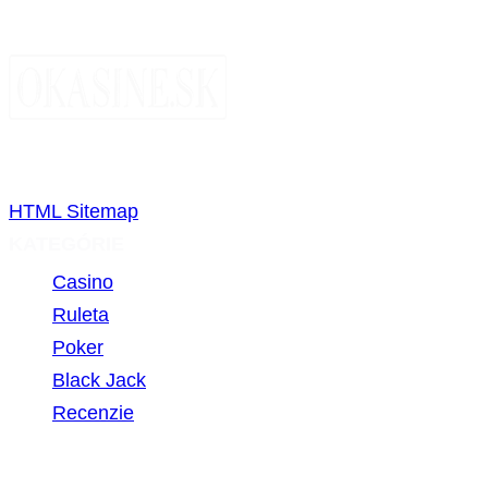
máj 2023
apríl 2023
marec 2023
február 2023
január 2023
december 2022
november 2022
október 2022
september 2022
august 2022
HTML Sitemap
júl 2022
jún 2022
KATEGÓRIE
máj 2022
apríl 2022
Casino
marec 2022
február 2022
Ruleta
január 2022
Poker
december 2021
november 2021
Black Jack
október 2021
september 2021
Recenzie
august 2021
júl 2021
jún 2021
máj 2021