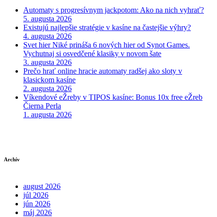
Automaty s progresívnym jackpotom: Ako na nich vyhrať?
5. augusta 2026
Existujú najlepšie stratégie v kasíne na častejšie výhry?
4. augusta 2026
Svet hier Niké prináša 6 nových hier od Synot Games.
Vychutnaj si osvedčené klasiky v novom šate
3. augusta 2026
Prečo hrať online hracie automaty radšej ako sloty v
klasickom kasíne
2. augusta 2026
Víkendové eŽreby v TIPOS kasíne: Bonus 10x free eŽreb
Čierna Perla
1. augusta 2026
Archív
august 2026
júl 2026
jún 2026
máj 2026