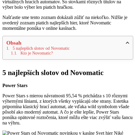
virtuálnych hracích automatov. So stovkami rôznych titulov na
výber bolo výber len piatich hračkou.
Našťastie sme tento zoznam dokázali zúžiť na niekoľko. Nižšie je
uvedený zoznam piatich najlepších hier, ktoré Novomatic
momentálne ponúka v online kasínach.
Obsah
5 najlepších slotov od Novomatic
Kto je Novomatic?
5 najlepších slotov od Novomatic
Power Stars
Power Stars s mierou návratnosti 95,54 % prichádza s 10 rôznymi
výhernými líniami, z ktorých všetky vyplácajú obe strany. Estetika
pripomína klasický hrací automat, ale vďaka wild symbolom všade
pôsobí ako moderný automat. A čo je ešte lepšie, Power Stars
ponúka opätovné roztočenia, ktoré môžu ešte viac zvýšiť vašu šancu
na výhru.