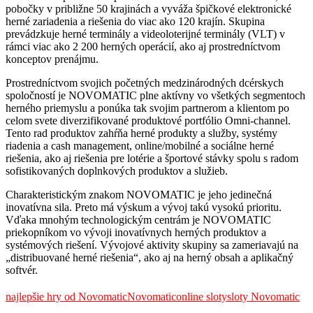
pobočky v približne 50 krajinách a vyváža špičkové elektronické
herné zariadenia a riešenia do viac ako 120 krajín. Skupina
prevádzkuje herné terminály a videoloterijné terminály (VLT) v
rámci viac ako 2 200 herných operácií, ako aj prostredníctvom
konceptov prenájmu.
Prostredníctvom svojich početných medzinárodných dcérskych
spoločností je NOVOMATIC plne aktívny vo všetkých segmentoch
herného priemyslu a ponúka tak svojim partnerom a klientom po
celom svete diverzifikované produktové portfólio Omni-channel.
Tento rad produktov zahŕňa herné produkty a služby, systémy
riadenia a cash management, online/mobilné a sociálne herné
riešenia, ako aj riešenia pre lotérie a športové stávky spolu s radom
sofistikovaných doplnkových produktov a služieb.
Charakteristickým znakom NOVOMATIC je jeho jedinečná
inovatívna sila. Preto má výskum a vývoj takú vysokú prioritu.
Vďaka mnohým technologickým centrám je NOVOMATIC
priekopníkom vo vývoji inovatívnych herných produktov a
systémových riešení. Vývojové aktivity skupiny sa zameriavajú na
„distribuované herné riešenia“, ako aj na herný obsah a aplikačný
softvér.
najlepšie hry od Novomatic
Novomatic
online sloty
sloty Novomatic