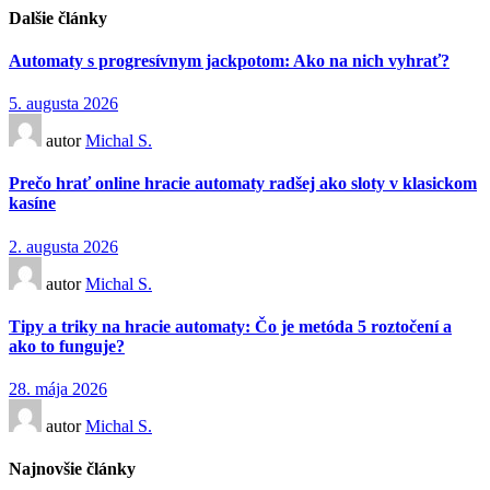
Dalšie články
Automaty s progresívnym jackpotom: Ako na nich vyhrať?
5. augusta 2026
autor
Michal S.
Prečo hrať online hracie automaty radšej ako sloty v klasickom
kasíne
2. augusta 2026
autor
Michal S.
Tipy a triky na hracie automaty: Čo je metóda 5 roztočení a
ako to funguje?
28. mája 2026
autor
Michal S.
Najnovšie články