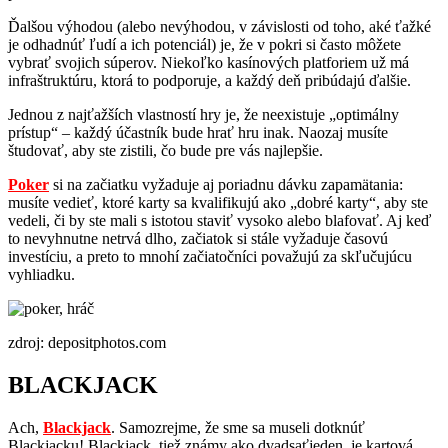
Ďalšou výhodou (alebo nevýhodou, v závislosti od toho, aké ťažké
je odhadnúť ľudí a ich potenciál) je, že v pokri si často môžete
vybrať svojich súperov. Niekoľko kasínových platforiem už má
infraštruktúru, ktorá to podporuje, a každý deň pribúdajú ďalšie.
Jednou z najťažších vlastností hry je, že neexistuje „optimálny
prístup“ – každý účastník bude hrať hru inak. Naozaj musíte
študovať, aby ste zistili, čo bude pre vás najlepšie.
Poker
si na začiatku vyžaduje aj poriadnu dávku zapamätania:
musíte vedieť, ktoré karty sa kvalifikujú ako „dobré karty“, aby ste
vedeli, či by ste mali s istotou staviť vysoko alebo blafovať. Aj keď
to nevyhnutne netrvá dlho, začiatok si stále vyžaduje časovú
investíciu, a preto to mnohí začiatočníci považujú za skľučujúcu
vyhliadku.
zdroj: depositphotos.com
BLACKJACK
Ach,
Blackjack
. Samozrejme, že sme sa museli dotknúť
Blackjacku! Blackjack, tiež známy ako dvadsaťjeden, je kartová