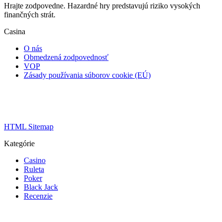
október 2024
Hrajte zodpovedne. Hazardné hry predstavujú riziko vysokých
september 2024
finančných strát.
august 2024
júl 2024
Casina
jún 2024
máj 2024
O nás
apríl 2024
Obmedzená zodpovednosť
marec 2024
VOP
február 2024
Zásady používania súborov cookie (EÚ)
január 2024
december 2023
november 2023
október 2023
september 2023
HTML Sitemap
august 2023
júl 2023
Kategórie
jún 2023
máj 2023
Casino
apríl 2023
Ruleta
marec 2023
Poker
február 2023
Black Jack
január 2023
Recenzie
december 2022
november 2022
október 2022