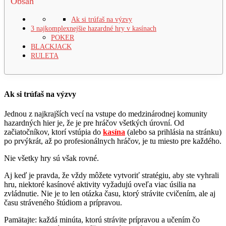
Obsah
Ak si trúfaš na výzvy
3 najkomplexnejšie hazardné hry v kasínach
POKER
BLACKJACK
RULETA
Ak si trúfaš na výzvy
Jednou z najkrajších vecí na vstupe do medzinárodnej komunity
hazardných hier je, že je pre hráčov všetkých úrovní. Od
začiatočníkov, ktorí vstúpia do
kasína
(alebo sa prihlásia na stránku)
po prvýkrát, až po profesionálnych hráčov, je tu miesto pre každého.
Nie všetky hry sú však rovné.
Aj keď je pravda, že vždy môžete vytvoriť stratégiu, aby ste vyhrali
hru, niektoré kasínové aktivity vyžadujú oveľa viac úsilia na
zvládnutie. Nie je to len otázka času, ktorý strávite cvičením, ale aj
času stráveného štúdiom a prípravou.
Pamätajte: každá minúta, ktorú strávite prípravou a učením čo