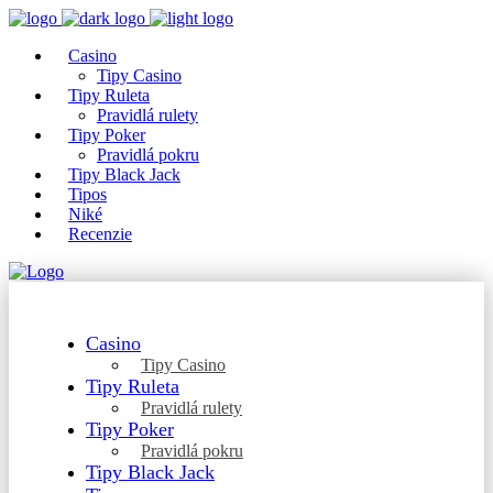
Casino
Tipy Casino
Tipy Ruleta
Pravidlá rulety
Tipy Poker
Pravidlá pokru
Tipy Black Jack
Tipos
Niké
Recenzie
Casino
Tipy Casino
Tipy Ruleta
Pravidlá rulety
Tipy Poker
Pravidlá pokru
Tipy Black Jack