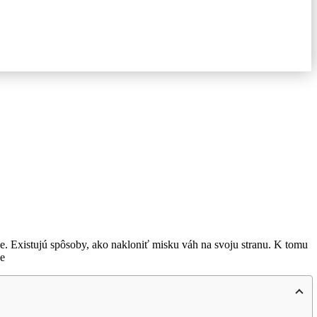
e. Existujú spôsoby, ako nakloniť misku váh na svoju stranu. K tomu
ne