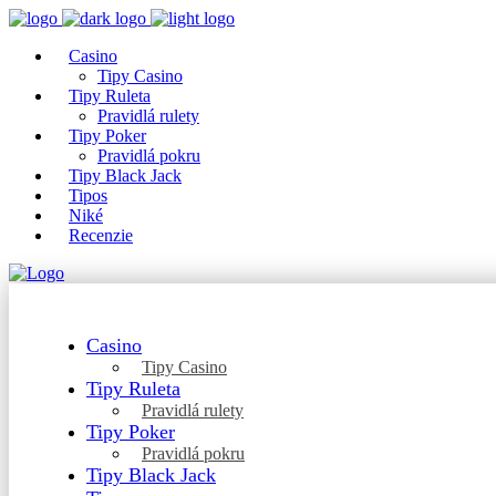
Casino
Tipy Casino
Tipy Ruleta
Pravidlá rulety
Tipy Poker
Pravidlá pokru
Tipy Black Jack
Tipos
Niké
Recenzie
Casino
Tipy Casino
Tipy Ruleta
Pravidlá rulety
Tipy Poker
Pravidlá pokru
Tipy Black Jack