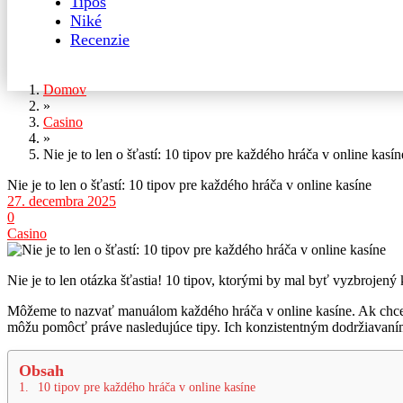
Tipos
Niké
Recenzie
Domov
»
Casino
»
Nie je to len o šťastí: 10 tipov pre každého hráča v online kasín
Nie je to len o šťastí: 10 tipov pre každého hráča v online kasíne
27. decembra 2025
0
Casino
Nie je to len otázka šťastia! 10 tipov, ktorými by mal byť vyzbrojený 
Môžeme to nazvať manuálom každého hráča v online kasíne. Ak chcete
môžu pomôcť práve nasledujúce tipy. Ich konzistentným dodržiavaním
Obsah
10 tipov pre každého hráča v online kasíne