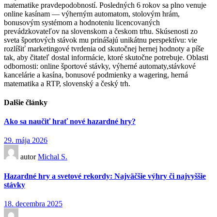
matematike pravdepodobností. Posledných 6 rokov sa plno venuje
online kasínam — výherným automatom, stolovým hrám,
bonusovým systémom a hodnoteniu licencovaných
prevádzkovateľov na slovenskom a českom trhu. Skúsenosti zo
sveta športových stávok mu prinášajú unikátnu perspektívu: vie
rozlíšiť marketingové tvrdenia od skutočnej hernej hodnoty a píše
tak, aby čitateľ dostal informácie, ktoré skutočne potrebuje. Oblasti
odbornosti: online športové stávky, výherné automaty,stávkové
kancelárie a kasína, bonusové podmienky a wagering, herná
matematika a RTP, slovenský a český trh.
Dalšie články
Ako sa naučiť hrať nové hazardné hry?
29. mája 2026
autor
Michal S.
Hazardné hry a svetové rekordy: Najväčšie výhry či najvyššie
stávky
18. decembra 2025