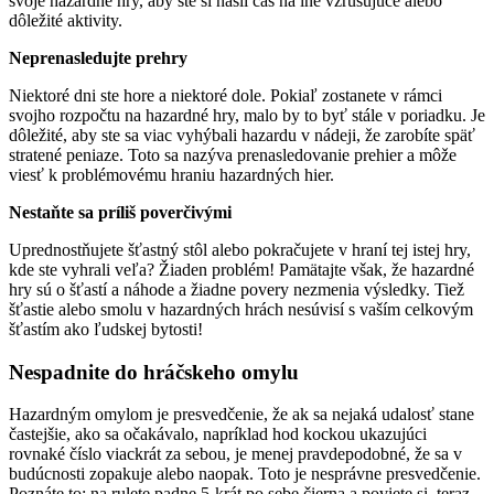
svoje hazardné hry, aby ste si našli čas na iné vzrušujúce alebo
dôležité aktivity.
Neprenasledujte prehry
Niektoré dni ste hore a niektoré dole. Pokiaľ zostanete v rámci
svojho rozpočtu na hazardné hry, malo by to byť stále v poriadku. Je
dôležité, aby ste sa viac vyhýbali hazardu v nádeji, že zarobíte späť
stratené peniaze. Toto sa nazýva prenasledovanie prehier a môže
viesť k problémovému hraniu hazardných hier.
Nestaňte sa príliš poverčivými
Uprednostňujete šťastný stôl alebo pokračujete v hraní tej istej hry,
kde ste vyhrali veľa? Žiaden problém! Pamätajte však, že hazardné
hry sú o šťastí a náhode a žiadne povery nezmenia výsledky. Tiež
šťastie alebo smolu v hazardných hrách nesúvisí s vaším celkovým
šťastím ako ľudskej bytosti!
Nespadnite do hráčskeho omylu
Hazardným omylom je presvedčenie, že ak sa nejaká udalosť stane
častejšie, ako sa očakávalo, napríklad hod kockou ukazujúci
rovnaké číslo viackrát za sebou, je menej pravdepodobné, že sa v
budúcnosti zopakuje alebo naopak. Toto je nesprávne presvedčenie.
Poznáte to: na rulete padne 5-krát po sebe čierna a poviete si, teraz