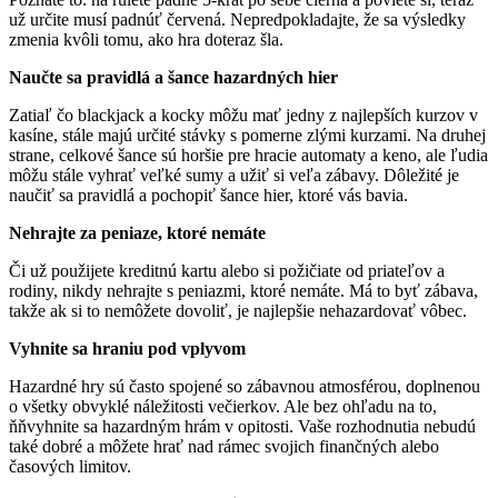
už určite musí padnúť červená. Nepredpokladajte, že sa výsledky
zmenia kvôli tomu, ako hra doteraz šla.
Naučte sa pravidlá a šance hazardných hier
Zatiaľ čo blackjack a kocky môžu mať jedny z najlepších kurzov v
kasíne, stále majú určité stávky s pomerne zlými kurzami. Na druhej
strane, celkové šance sú horšie pre hracie automaty a keno, ale ľudia
môžu stále vyhrať veľké sumy a užiť si veľa zábavy. Dôležité je
naučiť sa pravidlá a pochopiť šance hier, ktoré vás bavia.
Nehrajte za peniaze, ktoré nemáte
Či už použijete kreditnú kartu alebo si požičiate od priateľov a
rodiny, nikdy nehrajte s peniazmi, ktoré nemáte. Má to byť zábava,
takže ak si to nemôžete dovoliť, je najlepšie nehazardovať vôbec.
Vyhnite sa hraniu pod vplyvom
Hazardné hry sú často spojené so zábavnou atmosférou, doplnenou
o všetky obvyklé náležitosti večierkov. Ale bez ohľadu na to,
ňňvyhnite sa hazardným hrám v opitosti. Vaše rozhodnutia nebudú
také dobré a môžete hrať nad rámec svojich finančných alebo
časových limitov.