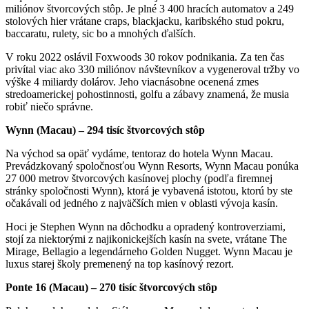
miliónov štvorcových stôp. Je plné 3 400 hracích automatov a 249
stolových hier vrátane craps, blackjacku, karibského stud pokru,
baccaratu, rulety, sic bo a mnohých ďalších.
V roku 2022 oslávil Foxwoods 30 rokov podnikania. Za ten čas
privítal viac ako 330 miliónov návštevníkov a vygeneroval tržby vo
výške 4 miliardy dolárov. Jeho viacnásobne ocenená zmes
stredoamerickej pohostinnosti, golfu a zábavy znamená, že musia
robiť niečo správne.
Wynn (Macau) – 294 tisíc štvorcových stôp
Na východ sa opäť vydáme, tentoraz do hotela Wynn Macau.
Prevádzkovaný spoločnosťou Wynn Resorts, Wynn Macau ponúka
27 000 metrov štvorcových kasínovej plochy (podľa firemnej
stránky spoločnosti Wynn), ktorá je vybavená istotou, ktorú by ste
očakávali od jedného z najväčších mien v oblasti vývoja kasín.
Hoci je Stephen Wynn na dôchodku a opradený kontroverziami,
stojí za niektorými z najikonickejších kasín na svete, vrátane The
Mirage, Bellagio a legendárneho Golden Nugget. Wynn Macau je
luxus starej školy premenený na top kasínový rezort.
Ponte 16 (Macau) – 270 tisíc štvorcových stôp