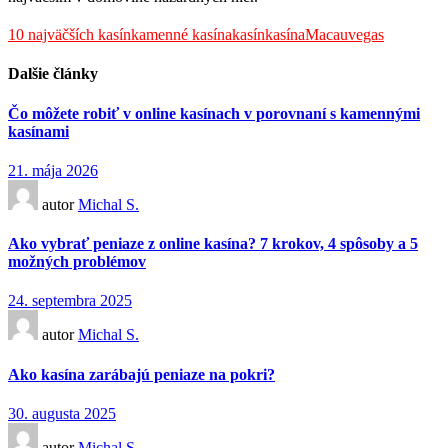
10 najväčších kasín
kamenné kasína
kasín
kasína
Macau
vegas
Dalšie články
Čo môžete robiť v online kasínach v porovnaní s kamennými
kasínami
21. mája 2026
autor
Michal S.
Ako vybrať peniaze z online kasína? 7 krokov, 4 spôsoby a 5
možných problémov
24. septembra 2025
autor
Michal S.
Ako kasína zarábajú peniaze na pokri?
30. augusta 2025
autor
Michal S.