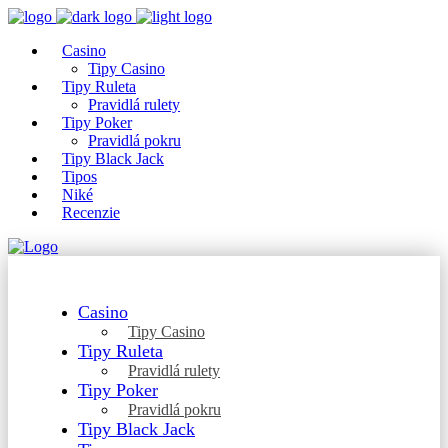
Casino
Tipy Casino
Tipy Ruleta
Pravidlá rulety
Tipy Poker
Pravidlá pokru
Tipy Black Jack
Tipos
Niké
Recenzie
Casino
Tipy Casino
Tipy Ruleta
Pravidlá rulety
Tipy Poker
Pravidlá pokru
Tipy Black Jack