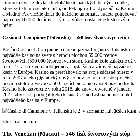
ktoromkoľvek z deviatich globálne tematických herných centier,
ktoré sa tiahnu viac ako míľu, od Pekingu a Londýna až po Káhiru
a Madrid. Ak vložíte dolár do každého automatu, budete potrebovať
najmenej 10 000 dolárov – kým sa vôbec dostaneme k stolovým
hrám.
Casino di Campione (Taliansko) – 590 tisíc štvorcových stôp
Kasíno Casino di Campione na brehu jazera Lugano v Taliansku je
najväčšie kasíno na svete s hernou plochou 55 000 metrov
štvorcových (590 000 štvorcových stôp). Kasíno bolo založené už v
roku 1917, čo z neho robí jedno z najstarších a zároveň najväčšie
kasín v Európe. Kasíno sa presťahovalo na svoje súčasné miesto v
roku 2007 a jeho gigantický nový domov ponúka priestor pre 56
hracích stolov a viac ako 500 hracích automatov na 9 poschodiach.
Kasíno bolo zatvorené v roku 2018, ale znovu otvorené v januári
2022, aby si od portugalského kasína Casino Lisboa odnieslo titul
najväčšieho kasína v Európe.
zdroj: casino.com
The Venetian (Macau) – 546 tisíc štvorcových stôp