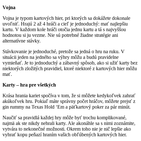
Vojna
Vojna je typom kartových hier, pri ktorých sa dokážete dokonale
uvoľniť. Hrajú 2 až 4 hráči a cieľ je jednoduchý: mať najlepšiu
kartu. V každom kole hráči otočia jednu kartu a tá s najvyššou
hodnotou si ju vezme. Nie sú potrebné žiadne stratégie ani
alternatívne stávky.
Stávkovanie je jednoduché, pretože sa jedná o hru na ruku. V
situácii jeden na jedného sa výhry môžu a budú pravidelne
vymieňať. Je to jednoduchý a zábavný spôsob, ako si užiť karty bez
niektorých zložitých pravidiel, ktoré niektoré z kartových hier môžu
mať.
Karty – hra pre všetkých
Krása hrania kariet spočíva v tom, že si môžete kedykoľvek zahrať
akúkoľvek hru. Pokiaľ máte správny počet hráčov, môžete prejsť z
gin rummy na Texas Hold ‘Em a päťkartový poker za pár minút.
Naučiť sa pravidlá každej hry môže byť trochu komplikované,
najmä ak ste nikdy nehrali karty. Ale akonáhle sa s nimi zoznámite,
vytvára to nekonečné možnosti. Okrem toho nie je nič lepšie ako
vyhrať kopu peňazí hraním vašich obľúbených kartových hier.