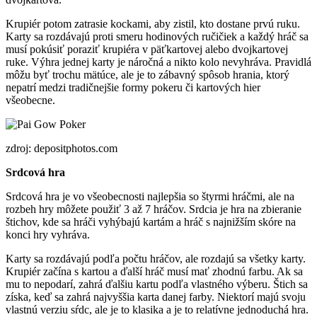
Krupiér potom zatrasie kockami, aby zistil, kto dostane prvú ruku.
Karty sa rozdávajú proti smeru hodinových ručičiek a každý hráč sa
musí pokúsiť poraziť krupiéra v päťkartovej alebo dvojkartovej
ruke. Výhra jednej karty je náročná a nikto kolo nevyhráva. Pravidlá
môžu byť trochu mätúce, ale je to zábavný spôsob hrania, ktorý
nepatrí medzi tradičnejšie formy pokeru či kartových hier
všeobecne.
zdroj: depositphotos.com
Srdcová hra
Srdcová hra je vo všeobecnosti najlepšia so štyrmi hráčmi, ale na
rozbeh hry môžete použiť 3 až 7 hráčov. Srdcia je hra na zbieranie
štichov, kde sa hráči vyhýbajú kartám a hráč s najnižším skóre na
konci hry vyhráva.
Karty sa rozdávajú podľa počtu hráčov, ale rozdajú sa všetky karty.
Krupiér začína s kartou a ďalší hráč musí mať zhodnú farbu. Ak sa
mu to nepodarí, zahrá ďalšiu kartu podľa vlastného výberu. Štich sa
získa, keď sa zahrá najvyššia karta danej farby. Niektorí majú svoju
vlastnú verziu sŕdc, ale je to klasika a je to relatívne jednoduchá hra.