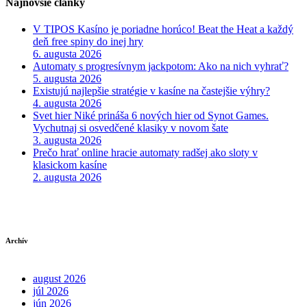
Najnovšie články
V TIPOS Kasíno je poriadne horúco! Beat the Heat a každý
deň free spiny do inej hry
6. augusta 2026
Automaty s progresívnym jackpotom: Ako na nich vyhrať?
5. augusta 2026
Existujú najlepšie stratégie v kasíne na častejšie výhry?
4. augusta 2026
Svet hier Niké prináša 6 nových hier od Synot Games.
Vychutnaj si osvedčené klasiky v novom šate
3. augusta 2026
Prečo hrať online hracie automaty radšej ako sloty v
klasickom kasíne
2. augusta 2026
Archív
august 2026
júl 2026
jún 2026