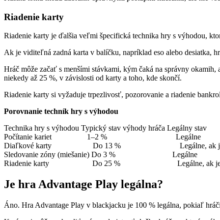
Riadenie karty
Riadenie karty je ďalšia veľmi špecifická technika hry s výhodou, kto
Ak je viditeľná zadná karta v balíčku, napríklad eso alebo desiatka, h
Hráč môže začať s menšími stávkami, kým čaká na správny okamih, a p
niekedy až 25 %, v závislosti od karty a toho, kde skončí.
Riadenie karty si vyžaduje trpezlivosť, pozorovanie a riadenie bankro
Porovnanie techník hry s výhodou
Technika hry s výhodou Typický stav výhody hráča Legálny stav
Počítanie kariet 1–2 % Legálne
Diaľkové karty Do 13 % Legálne, ak je to
Sledovanie zóny (miešanie) Do 3 % Legálne
Riadenie karty Do 25 % Legálne, ak je to
Je hra Advantage Play legálna?
Áno. Hra Advantage Play v blackjacku je 100 % legálna, pokiaľ hráči