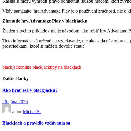
Kasína si môžu vyhradiť právo odmietnuť službu hráčom, ktorí zvýho
Vždy pamätajte: hra Advantage Play je o používaní zručnosti, nie o k
Zhrnutie hry Advantage Play v blackjacku
Žiaden z týchto príkladov nie je návodom, ako robiť hry Advantage Pla
Tieto informácie sú určené na vzdelávanie, nie ako sada nástrojov na 
prostriedkami, ktoré si môžete dovoliť stratiť.
blackjack
online blackjack
tipy na blackjack
Dalšie články
Ako hrať esá v blackjacku?
26. júna 2026
autor
Michal S.
Blackjack a pravidlo vzdávania sa