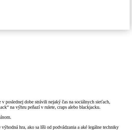
e v poslednej dobe strávili nejaký čas na sociálnych sieťach,
ck“ na výhru peňazí v rulete, craps alebo blackjacku.
sínom.
výhodná hra, ako sa líši od podvádzania a aké legálne techniky