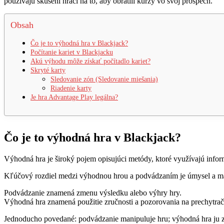
používajú skúsení hráči na to, aby obrátili kurzy vo svoj prospech.
Obsah
Čo je to výhodná hra v Blackjack?
Počítanie kariet v Blackjacku
Akú výhodu môže získať počítadlo kariet?
Skryté karty
Sledovanie zón (Sledovanie miešania)
Riadenie karty
Je hra Advantage Play legálna?
Čo je to výhodná hra v Blackjack?
Výhodná hra je široký pojem opisujúci metódy, ktoré využívajú info
Kľúčový rozdiel medzi výhodnou hrou a podvádzaním je úmysel a ma
Podvádzanie znamená zmenu výsledku alebo výhry hry.
Výhodná hra znamená použitie zručnosti a pozorovania na prechytrač
Jednoducho povedané: podvádzanie manipuluje hru; výhodná hra ju 