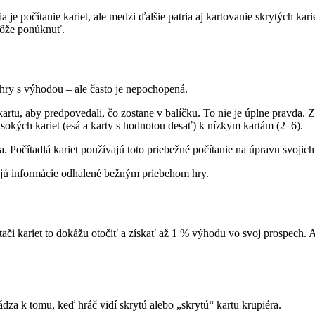
je počítanie kariet, ale medzi ďalšie patria aj kartovanie skrytých kar
môže ponúknuť.
hry s výhodou – ale často je nepochopená.
kartu, aby predpovedali, čo zostane v balíčku. To nie je úplne pravda.
ysokých kariet (esá a karty s hodnotou desať) k nízkym kartám (2–6).
Počítadlá kariet používajú toto priebežné počítanie na úpravu svojich s
vajú informácie odhalené bežným priebehom hry.
či kariet to dokážu otočiť a získať až 1 % výhodu vo svoj prospech. Aj
dza k tomu, keď hráč vidí skrytú alebo „skrytú“ kartu krupiéra.