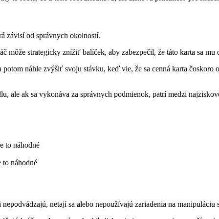
rá závisí od správnych okolností.
ráč môže strategicky znížiť balíček, aby zabezpečil, že táto karta sa mu
otom náhle zvýšiť svoju stávku, keď vie, že sa cenná karta čoskoro o
llu, ale ak sa vykonáva za správnych podmienok, patrí medzi najziskove
 náhodné
 náhodné
 nepodvádzajú, netají sa alebo nepoužívajú zariadenia na manipuláciu 