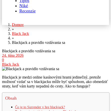
Tipos
Niké
Recenzie
Domov
»
Black Jack
»
Blackjack a pravidlo vzdávania sa
Blackjack a pravidlo vzdávania sa
24. júna 2026
0
Black Jack
Blackjack je medzi online kasínovými hrami jedinečný, pretože
možnosť vzdať sa v blackjacku môže byť spôsobom, ako obmedziť
straty, keď vám karty nepadnú do cesty. Ako to funguje?
Obsah
Čo je to Surrender v hre blackjack?