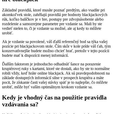
Základné pravidlá, ktoré musíte poznať predtým, ako vsadíte pri
akomkoľvek stole, zahŕňajú pravidlá pre hodnoty blackjackových
rúk, koľko balíčkov je v hre, postupy pre zdvojnásobenie alebo
rozdelenie a samozrejme parametre pre vzdanie sa. Mali by ste
vedieť nielen to, či je vzdanie sa možné, ale aj kedy to môžete
urobiť.
Ak je vzdanie sa povolené, váš ďalší referenčný bod sa týka vašej
pozície pri blackjackovom stole. Čím skôr v kole príde váš ťah, tým
konzervatívnejšie budete možno chcieť hrať, pretože v tejto pozícii
budete mať k dispozícii menej informácií.
Ďalším faktorom je jednoducho odhadnúť šance na porazenie
krupiérovej ruky s kartami, ktoré ste dostali, ako by ste to normálne
robili vždy, keď hráte online blackjack. Ak sú pravdepodobnosti na
základe dostupných informácií silne v prospech krupiéra a máte
pocit, že získanie časti vašej stávky späť je to najlepšie, čo môžete
urobiť, môže byť vaším optimálnym krokom vzdanie sa.
Kedy je vhodný čas na použitie pravidla
vzdávania sa?