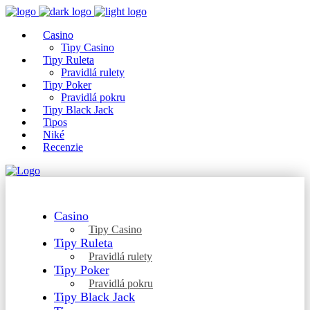
Casino
Tipy Casino
Tipy Ruleta
Pravidlá rulety
Tipy Poker
Pravidlá pokru
Tipy Black Jack
Tipos
Niké
Recenzie
Casino
Tipy Casino
Tipy Ruleta
Pravidlá rulety
Tipy Poker
Pravidlá pokru
Tipy Black Jack