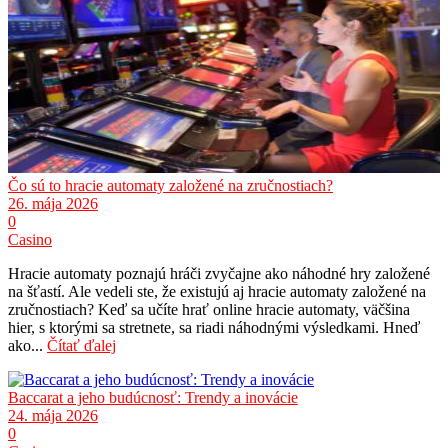
Čo sú to hracie automaty založené na zručnostiach?
26. mája 2026
0
Casino
Hracie automaty poznajú hráči zvyčajne ako náhodné hry založené
na šťastí. Ale vedeli ste, že existujú aj hracie automaty založené na
zručnostiach? Keď sa učíte hrať online hracie automaty, väčšina
hier, s ktorými sa stretnete, sa riadi náhodnými výsledkami. Hneď
ako...
Čítať ďalej
Baccarat a jeho budúcnosť: Trendy a inovácie
24. mája 2026
0