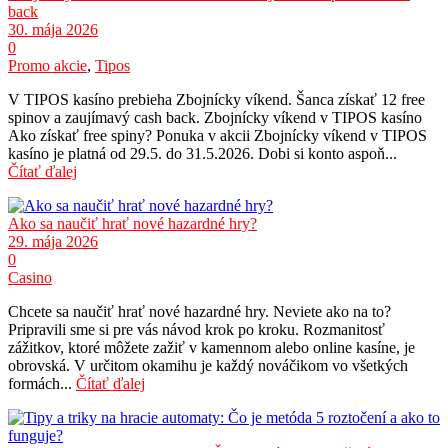
back
30. mája 2026
0
Promo akcie
,
Tipos
V TIPOS kasíno prebieha Zbojnícky víkend. Šanca získať 12 free
spinov a zaujímavý cash back. Zbojnícky víkend v TIPOS kasíno
Ako získať free spiny? Ponuka v akcii Zbojnícky víkend v TIPOS
kasíno je platná od 29.5. do 31.5.2026. Dobi si konto aspoň...
Čítať ďalej
Ako sa naučiť hrať nové hazardné hry?
29. mája 2026
0
Casino
Chcete sa naučiť hrať nové hazardné hry. Neviete ako na to?
Pripravili sme si pre vás návod krok po kroku. Rozmanitosť
zážitkov, ktoré môžete zažiť v kamennom alebo online kasíne, je
obrovská. V určitom okamihu je každý nováčikom vo všetkých
formách...
Čítať ďalej